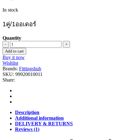
In stock
1คู่/1ออเดอร์
Quantity
แป้น
Add to cart
รับ
Buy it now
ราว
Wishlist
นิ
Brands:
Fittingshub
SKU:
99920010011
ก
Share:
เกิ้ล
3/4
quantity
Description
Additional information
DELIVERY & RETURNS
Reviews (1)