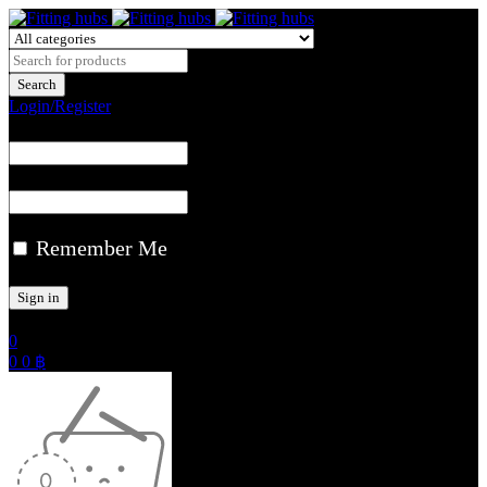
Login/Register
Remember Me
0
0
0
฿