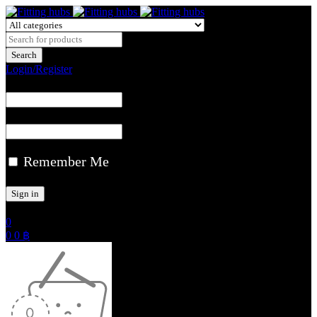
Login/Register
Remember Me
0
0
0
฿