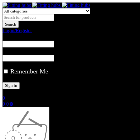
Login/Register
Remember Me
0
0
0
฿