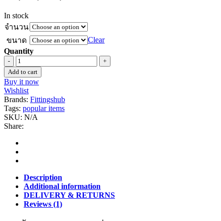
In stock
จำนวน
Clear
ขนาด
Quantity
ราง
Add to cart
ลิ้น
Buy it now
ชัก
Wishlist
12
Brands:
Fittingshub
-
Tags:
popular items
18
SKU:
N/A
นิ้ว
Share:
-
FH
quantity
Description
Additional information
DELIVERY & RETURNS
Reviews (1)