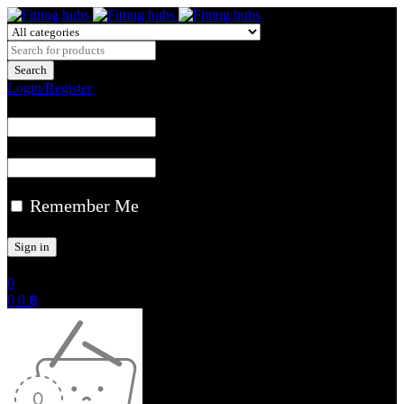
Login/Register
Remember Me
0
0
0
฿