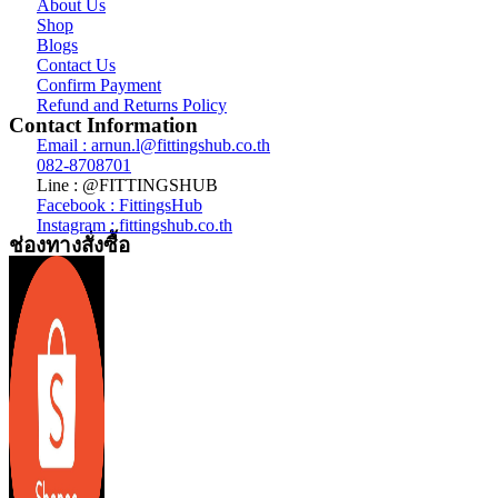
About Us
Shop
Blogs
Contact Us
Confirm Payment
Refund and Returns Policy
Contact Information
Email : arnun.l@fittingshub.co.th
082-8708701
Line : @FITTINGSHUB
Facebook : FittingsHub
Instagram : fittingshub.co.th
ช่องทางสั่งซื้อ