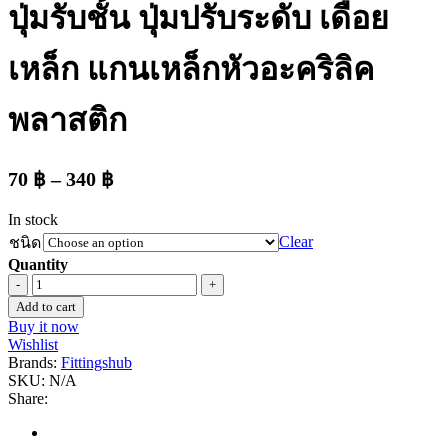
ปุ่มรับชั้น ปุ่มปรับระดับ เดือย
เหล็ก แกนเหล็กหัวอะคริลิค
พลาสติก
70
฿
–
340
฿
In stock
Clear
ชนิด
Quantity
ปุ่ม
Add to cart
รับ
Buy it now
ชั้น
Wishlist
ปุ่ม
Brands:
Fittingshub
SKU:
N/A
ปรับ
Share:
ระดับ
เดือย