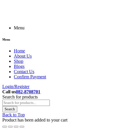
Menu
Menu
Home
About Us
Shop
Blogs
Contact Us
Confirm Payment
Login/Register
Call us
082-8708701
Search for products
Back to Top
Product has been added to your cart