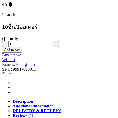
45
฿
In stock
10ชื่น/1ออเดอร์
Quantity
ฉาก
Add to cart
กุญแจ
Buy it now
เหล็ก
Wishlist
ชุ
Brands:
Fittingshub
SKU:
99917020011
ปรุ้
Share:
ง
quantity
Description
Additional information
DELIVERY & RETURNS
Reviews (1)