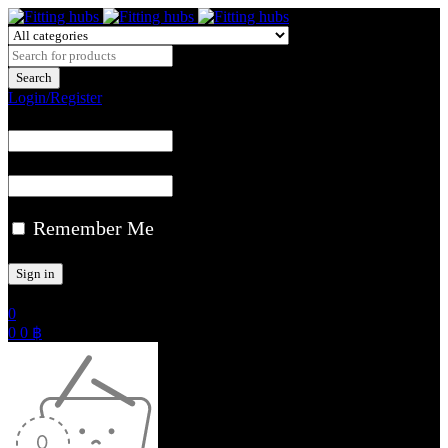
Login/Register
Remember Me
0
0
0
฿