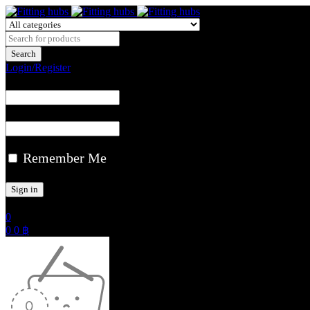
Login/Register
Remember Me
0
0
0
฿