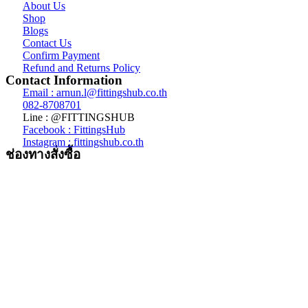
About Us
Shop
Blogs
Contact Us
Confirm Payment
Refund and Returns Policy
Contact Information
Email : arnun.l@fittingshub.co.th
082-8708701
Line : @FITTINGSHUB
Facebook : FittingsHub
Instagram : fittingshub.co.th
ช่องทางสั่งซื้อ