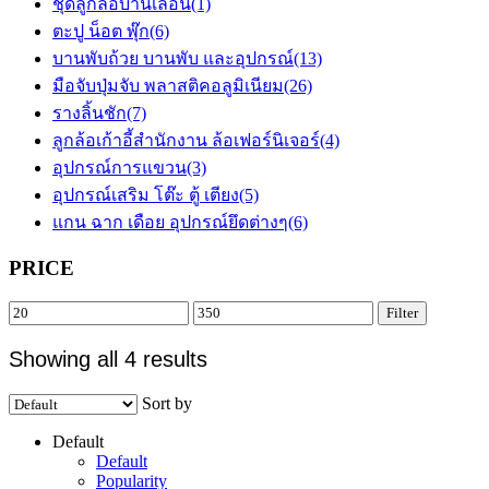
ชุดลูกล้อบานเลื่อน
(1)
ตะปู น็อต พุ๊ก
(6)
บานพับถ้วย บานพับ และอุปกรณ์
(13)
มือจับปุ่มจับ พลาสติคอลูมิเนียม
(26)
รางลิ้นชัก
(7)
ลูกล้อเก้าอี้สำนักงาน ล้อเฟอร์นิเจอร์
(4)
อุปกรณ์การแขวน
(3)
อุปกรณ์เสริม โต๊ะ ตู้ เตียง
(5)
แกน ฉาก เดือย อุปกรณ์ยึดต่างๆ
(6)
PRICE
Min
Max
Filter
price
price
Showing all 4 results
Sort by
Default
Default
Popularity